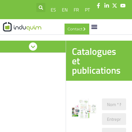
ES
EN
FR
PT
Contact
Catalogues
et
publications