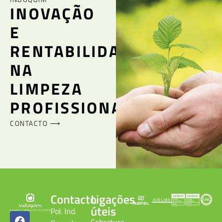
INOVAÇÃO
E
RENTABILIDADE
NA
LIMPEZA
PROFISSIONAL
CONTACTO ⟶
Contacto
Ligações
úteis
Pol. Ind.
Cobertura