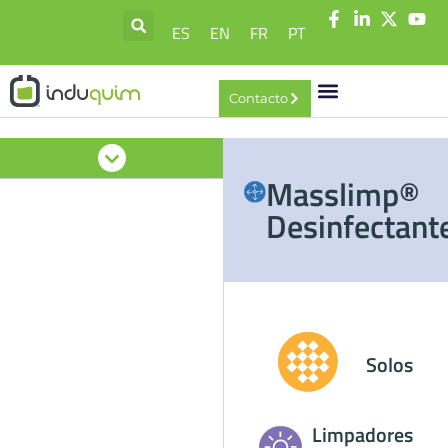
ES
EN
FR
PT
Contacto
Masslimp®
Desinfectant
Solos
Limpadores