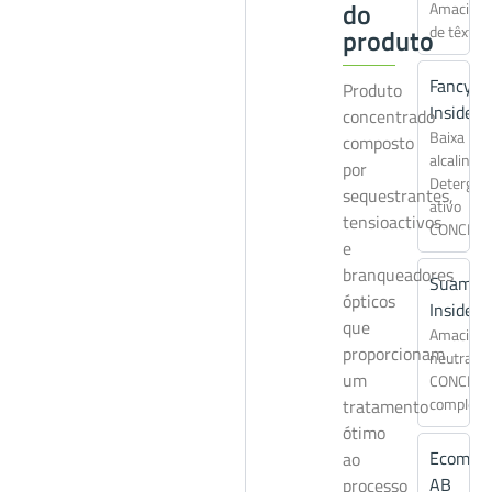
do
Amaciado
de têxtei
produto
Fancy C
Produto
Inside
concentrado
Baixa
composto
alcalinida
por
Detergen
sequestrantes,
ativo
tensioactivos
CONCEN
e
branqueadores
Suamax 
ópticos
Inside
que
Amaciado
proporcionam
neutraliz
um
CONCEN
completo
tratamento
ótimo
Ecomat
ao
AB
processo