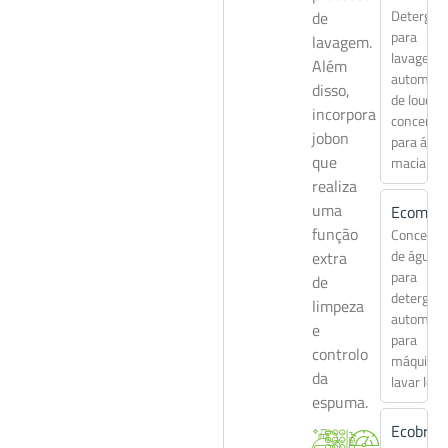
Detergen
de
para
lavagem.
lavagem
Além
automáti
disso,
de louça
incorpora
concentr
jobon
para águ
que
macia
realiza
uma
Ecomat
função
Concentr
de água d
extra
para
de
detergen
limpeza
automáti
e
para
controlo
máquinas
da
lavar louç
espuma.
Ecobrill