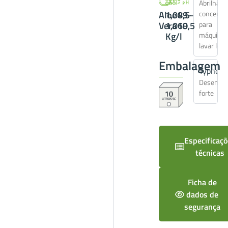
Abrilhant
Aloe
1,049-
8,5-
concentr
Vera
1,069
10,5
para
Kg/l
máquinas
lavar louç
Embalagem
Typhoo
Desengor
forte
Especificaç
técnicas
Ficha de
dados de
segurança