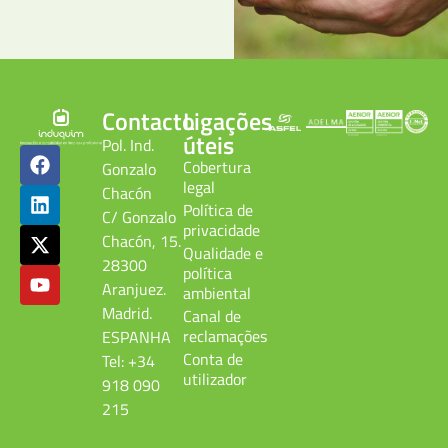
Contacto
Ligações
úteis
Pol. Ind.
Cobertura
Gonzalo
legal
Chacón
Política de
C/ Gonzalo
privacidade
Chacón, 15.
Qualidade e
28300
política
Aranjuez.
ambiental
Madrid.
Canal de
reclamações
ESPANHA
Conta de
Tel: +34
utilizador
918 090
215