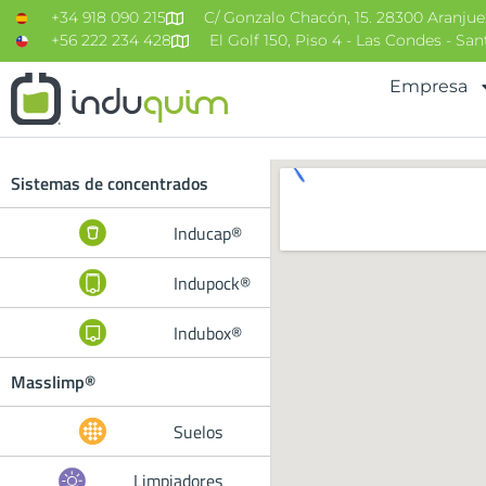
+34 918 090 215
C/ Gonzalo Chacón, 15. 28300 Aranjue
+56 222 234 428
El Golf 150, Piso 4 - Las Condes - Sa
Empresa
Sistemas de concentrados
Inducap®
Indupock®
Indubox®
Masslimp®
Suelos
Limpiadores