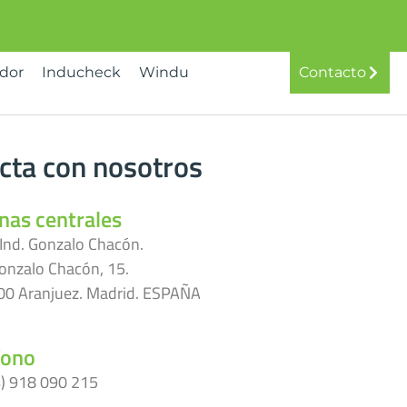
idor
Inducheck
Windu
Contacto
cta con nosotros
inas centrales
 Ind. Gonzalo Chacón.
onzalo Chacón, 15.
0 Aranjuez. Madrid. ESPAÑA
fono
) 918 090 215