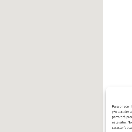
Para ofrecer 
y/o acceder a
permitirá pro
este sitio. N
característica