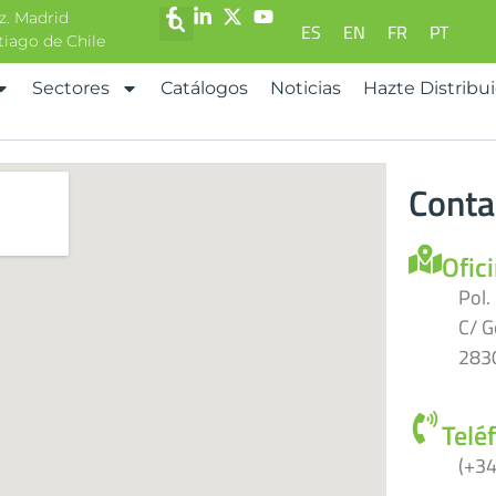
z. Madrid
ES
EN
FR
PT
ntiago de Chile
Sectores
Catálogos
Noticias
Hazte Distribu
Conta
Ofic
Pol.
C/ G
2830
Telé
(+34