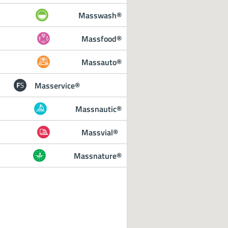
Masswash®
Massfood®
Massauto®
Masservice®
Massnautic®
Massvial®
Massnature®