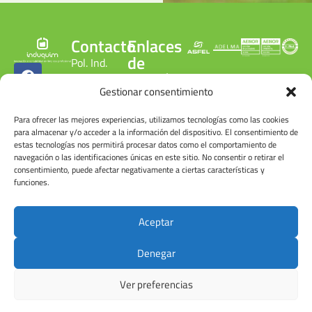
Contacto
Enlaces
de
Pol. Ind.
interés
Gonzalo
Gestionar consentimiento
Cobertura
Chacón
legal
C/ Gonzalo
Para ofrecer las mejores experiencias, utilizamos tecnologías como las cookies
Política de
Chacón, 15.
para almacenar y/o acceder a la información del dispositivo. El consentimiento de
privacidad
estas tecnologías nos permitirá procesar datos como el comportamiento de
28300
Política de
navegación o las identificaciones únicas en este sitio. No consentir o retirar el
Aranjuez.
calidad
consentimiento, puede afectar negativamente a ciertas características y
Madrid.
ambiental
funciones.
ESPAÑA
Canal
denuncias
Tel: +34
Aceptar
Cuenta de
918 090
usuario
215
Denegar
Ver preferencias