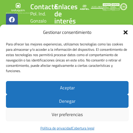
Contacto
Enlaces
de
Pol. Ind.
interés
Gonzalo
Cobertura
Chacón
Gestionar consentimiento
legal
C/ Gonzalo
Política de
Chacón, 15.
Para ofrecer las mejores experiencias, utilizamos tecnologías como las cookies
privacidad
28300
para almacenar y/o acceder a la información del dispositivo. El consentimiento de
Política de
estas tecnologías nos permitirá procesar datos como el comportamiento de
Aranjuez.
calidad
navegación o las identificaciones únicas en este sitio. No consentir o retirar el
Madrid.
ambiental
consentimiento, puede afectar negativamente a ciertas características y
ESPAÑA
funciones.
Canal
denuncias
Tel: +34
Cuenta de
918 090
Aceptar
usuario
215
Denegar
Ver preferencias
© Induquim2026
Política de privacidad
Cobertura legal