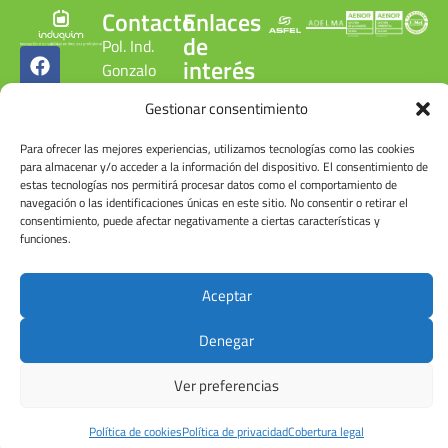
Contacto
Enlaces
de
Pol. Ind.
interés
Gonzalo
Cobertura
Chacón
Gestionar consentimiento
legal
C/ Gonzalo
Política de
Chacón, 15.
Para ofrecer las mejores experiencias, utilizamos tecnologías como las cookies
privacidad
28300
para almacenar y/o acceder a la información del dispositivo. El consentimiento de
Política de
estas tecnologías nos permitirá procesar datos como el comportamiento de
Aranjuez.
calidad
navegación o las identificaciones únicas en este sitio. No consentir o retirar el
Madrid.
ambiental
consentimiento, puede afectar negativamente a ciertas características y
ESPAÑA
funciones.
Canal
denuncias
Tel: +34
Cuenta de
918 090
Aceptar
usuario
215
Denegar
Ver preferencias
© Induquim2026
Política de cookies
Política de privacidad
Cobertura legal