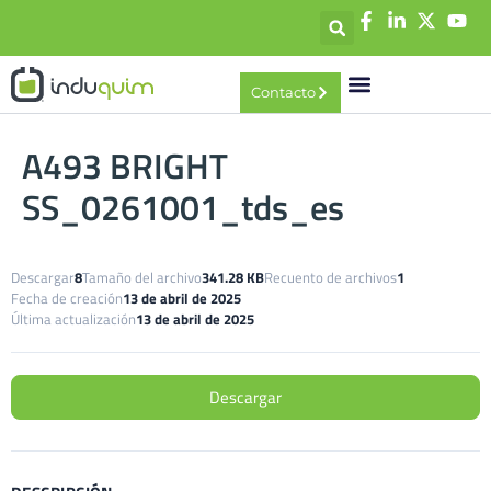
contenido
Contacto
A493 BRIGHT
SS_0261001_tds_es
Descargar
8
Tamaño del archivo
341.28 KB
Recuento de archivos
1
Fecha de creación
13 de abril de 2025
Última actualización
13 de abril de 2025
Descargar