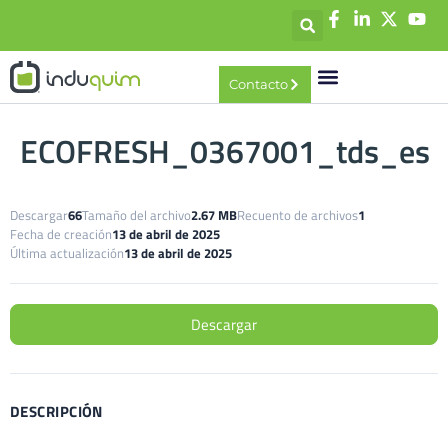
contenido
Contacto
ECOFRESH_0367001_tds_es
Descargar
66
Tamaño del archivo
2.67 MB
Recuento de archivos
1
Fecha de creación
13 de abril de 2025
Última actualización
13 de abril de 2025
Descargar
DESCRIPCIÓN