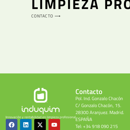
LIMPIEZA PR
CONTACTO ⟶
Contacto
Pol. Ind. Gonzalo Chacón
C/ Gonzalo Chacón, 15.
28300 Aranjuez. Madrid.
ESPAÑA
Tel: +34 918 090 215