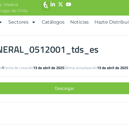
z. Madrid
ntiago de Chile
Sectores
Catálogos
Noticias
Hazte Distribu
NERAL_0512001_tds_es
s
1
Fecha de creación
13 de abril de 2025
Última actualización
13 de abril de 2025
Descargar