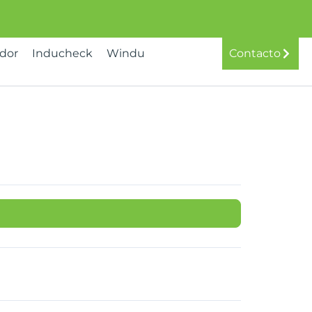
idor
Inducheck
Windu
Contacto