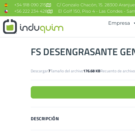
contenido
+34 918 090 215
C/ Gonzalo Chacón, 15. 28300 Aranjue
+56 222 234 428
El Golf 150, Piso 4 - Las Condes - Sa
Empresa
FS DESENGRASANTE GE
Descargar
7
Tamaño del archivo
176.68 KB
Recuento de archivo
DESCRIPCIÓN