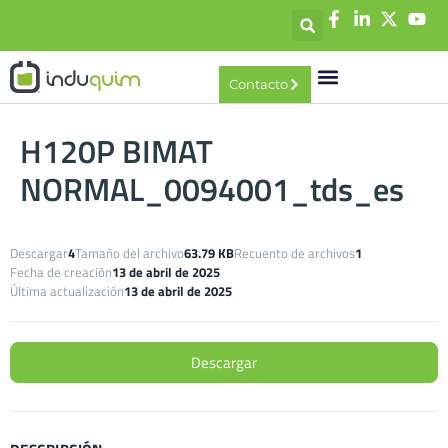
contenido
Contacto
H120P BIMAT
NORMAL_0094001_tds_es
Descargar
4
Tamaño del archivo
63.79 KB
Recuento de archivos
1
Fecha de creación
13 de abril de 2025
Última actualización
13 de abril de 2025
Descargar