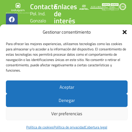
Contacto
Enlaces
de
Pol. Ind.
interés
Gonzalo
Cobertura
Chacón
Gestionar consentimiento
legal
C/ Gonzalo
Política de
Chacón, 15.
Para ofrecer las mejores experiencias, utilizamos tecnologías como las cookies
privacidad
28300
para almacenar y/o acceder a la información del dispositivo. El consentimiento de
Política de
estas tecnologías nos permitirá procesar datos como el comportamiento de
Aranjuez.
calidad
navegación o las identificaciones únicas en este sitio. No consentir o retirar el
Madrid.
ambiental
consentimiento, puede afectar negativamente a ciertas características y
ESPAÑA
funciones.
Canal
denuncias
Tel: +34
Cuenta de
918 090
Aceptar
usuario
215
Denegar
Ver preferencias
© Induquim2026
Política de cookies
Política de privacidad
Cobertura legal