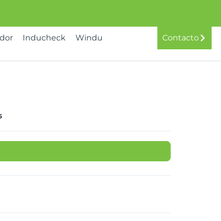
idor
Inducheck
Windu
Contacto
5