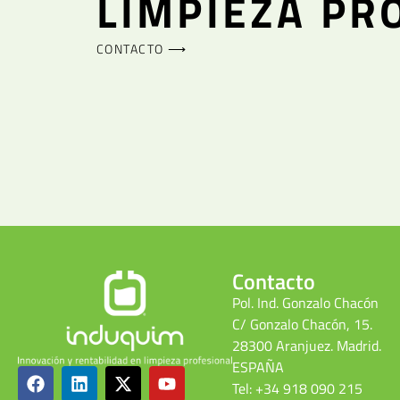
LIMPIEZA PR
CONTACTO ⟶
Contacto
Pol. Ind. Gonzalo Chacón
C/ Gonzalo Chacón, 15.
28300 Aranjuez. Madrid.
ESPAÑA
Tel: +34 918 090 215