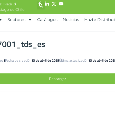
z. Madrid
ntiago de Chile
Sectores
Catálogos
Noticias
Hazte Distribu
7001_tds_es
vos
1
Fecha de creación
13 de abril de 2025
Última actualización
13 de abril de 202
Descargar