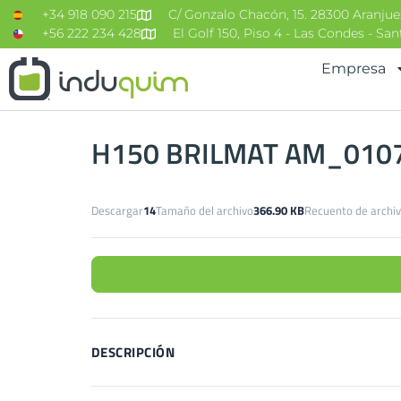
contenido
+34 918 090 215
C/ Gonzalo Chacón, 15. 28300 Aranjue
+56 222 234 428
El Golf 150, Piso 4 - Las Condes - Sa
Empresa
H150 BRILMAT AM_010
Descargar
14
Tamaño del archivo
366.90 KB
Recuento de archi
DESCRIPCIÓN