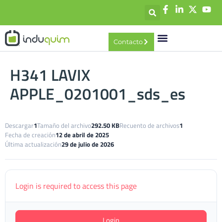
contenido
Contacto
H341 LAVIX
APPLE_0201001_sds_es
Descargar
1
Tamaño del archivo
292.50 KB
Recuento de archivos
1
Fecha de creación
12 de abril de 2025
Última actualización
29 de julio de 2026
Login is required to access this page
Login