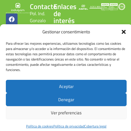
Contacto
Enlaces
de
Pol. Ind.
interés
Gonzalo
Cobertura
Chacón
Gestionar consentimiento
legal
C/ Gonzalo
Política de
Chacón, 15.
Para ofrecer las mejores experiencias, utilizamos tecnologías como las cookies
privacidad
28300
para almacenar y/o acceder a la información del dispositivo. El consentimiento de
Política de
estas tecnologías nos permitirá procesar datos como el comportamiento de
Aranjuez.
calidad
navegación o las identificaciones únicas en este sitio. No consentir o retirar el
Madrid.
ambiental
consentimiento, puede afectar negativamente a ciertas características y
ESPAÑA
funciones.
Canal
denuncias
Tel: +34
Cuenta de
918 090
Aceptar
usuario
215
Denegar
Ver preferencias
© Induquim2026
Política de cookies
Política de privacidad
Cobertura legal