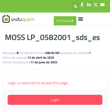
contenido
Contacto
MOSS LP_0582001_sds_es
Descargar
8
Tamaño del archivo
300.93 KB
Recuento de archivos
1
Fecha de creación
12 de abril de 2025
Última actualización
17 de junio de 2025
Login is required to access this page
Login