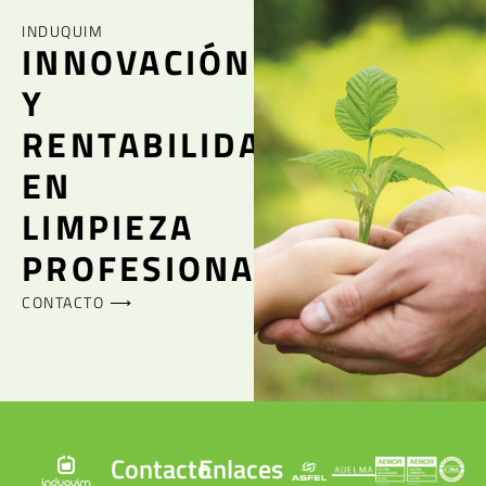
INDUQUIM
INNOVACIÓN
Y
RENTABILIDAD
EN
LIMPIEZA
PROFESIONAL
CONTACTO ⟶
Contacto
Enlaces