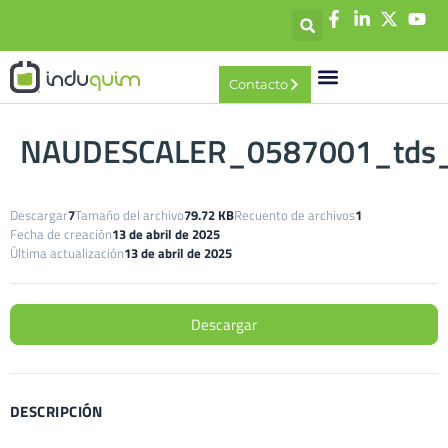
contenido
Contacto
NAUDESCALER_0587001_tds
Descargar
7
Tamaño del archivo
79.72 KB
Recuento de archivos
1
Fecha de creación
13 de abril de 2025
Última actualización
13 de abril de 2025
Descargar
DESCRIPCIÓN