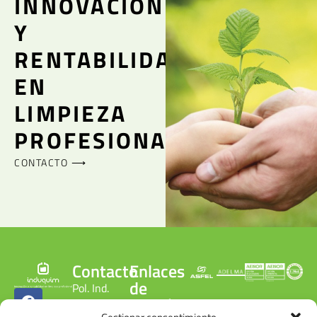
INNOVACIÓN
Y
RENTABILIDAD
EN
LIMPIEZA
PROFESIONAL
CONTACTO ⟶
Contacto
Enlaces
de
Pol. Ind.
interés
Gonzalo