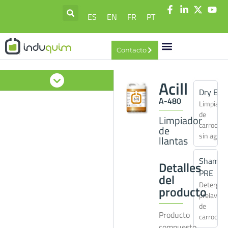
ES
EN
FR
PT
Contacto
Acill
Dry EX
A-480
Limpiado
de
Limpiador
carrocerí
de
sin agua
llantas
Shampo
Detalles
PRE
del
Detergen
producto
prelavad
de
Producto
carrocerí
compuesto