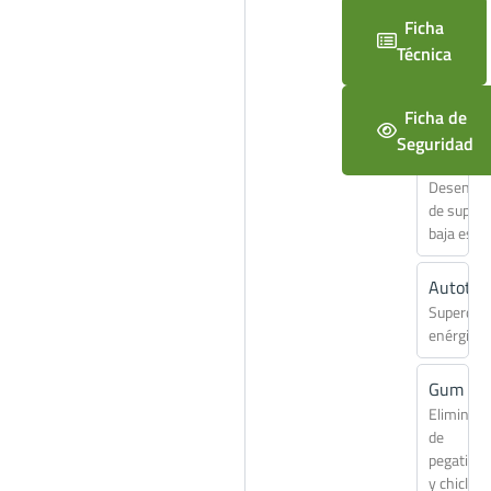
Ficha
Desoil P
Técnica
Limpiado
enérgico
perfumad
Ficha de
Seguridad
Desoil X
Desengra
de superf
baja esp
Autotal
Superdes
enérgico
Gum
Eliminado
de
pegatina
y chicles