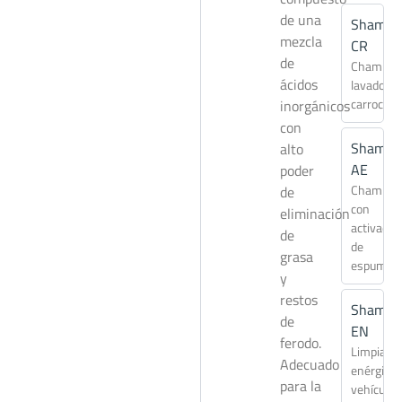
de una
Shampo
mezcla
CR
de
Champú
ácidos
lavado de
carrocerí
inorgánicos
con
Shampo
alto
AE
poder
Champú
de
con
eliminación
activador
de
de
grasa
espuma
y
restos
Shampo
de
EN
ferodo.
Limpiado
Adecuado
enérgico
para la
vehículos