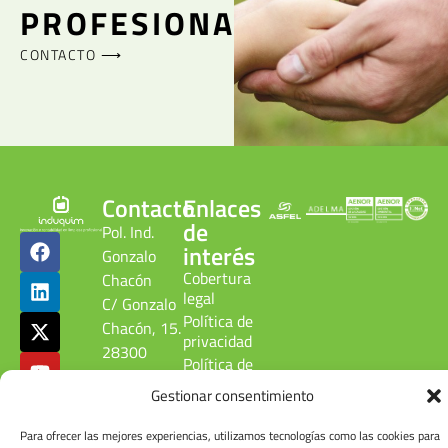
PROFESIONAL
CONTACTO ⟶
Contacto
Enlaces
de
Pol. Ind.
interés
Gonzalo
Cobertura
Chacón
legal
C/ Gonzalo
Política de
Chacón, 15.
privacidad
28300
Política de
Aranjuez.
calidad
Gestionar consentimiento
Madrid.
ambiental
ESPAÑA
Canal
Para ofrecer las mejores experiencias, utilizamos tecnologías como las cookies para
denuncias