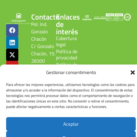
Contacto
Enlaces
de
Pol. Ind.
interés
Gonzalo
Cobertura
Chacón
legal
C/ Gonzalo
Política de
Chacón, 15.
privacidad
28300
Política de
Aranjuez.
calidad
Gestionar consentimiento
Madrid.
ambiental
ESPAÑA
Canal
Para ofrecer las mejores experiencias, utilizamos tecnologías como las cookies para
denuncias
Tel: +34
almacenar y/o acceder a la información del dispositivo. El consentimiento de estas
tecnologías nos permitirá procesar datos como el comportamiento de navegación o
Cuenta de
918 090
las identificaciones únicas en este sitio. No consentir o retirar el consentimiento,
usuario
215
puede afectar negativamente a ciertas características y funciones.
Aceptar
© Induquim2026