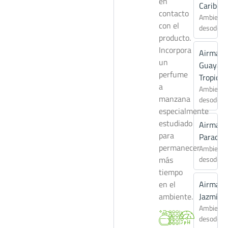
en
Caribe
contacto
Ambienta
con el
desodori
producto.
Incorpora
Airmati
un
Guayab
perfume
Tropical
a
Ambienta
manzana
desodori
especialmente
estudiado
Airmati
para
Paradis
permanecer
Ambienta
más
desodori
tiempo
en el
Airmati
ambiente.
Jazmín
Ambienta
desodori