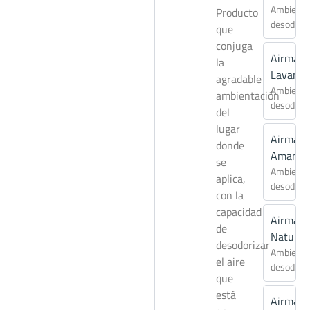
Ambienta
Producto
desodori
que
conjuga
Airmati
la
Lavand
agradable
Ambienta
ambientación
desodori
del
lugar
Airmati
donde
Amanec
se
Ambienta
aplica,
desodori
con la
capacidad
Airmati
de
Natur
desodorizar
Ambienta
el aire
desodori
que
está
Airmati