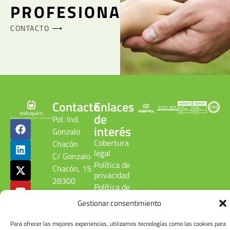
PROFESIONAL
CONTACTO ⟶
Contacto
Enlaces
de
Pol. Ind.
interés
Gonzalo
Cobertura
Chacón
legal
C/ Gonzalo
Política de
Chacón, 15.
privacidad
28300
Política de
Aranjuez.
calidad
Gestionar consentimiento
Madrid.
ambiental
ESPAÑA
Canal
Para ofrecer las mejores experiencias, utilizamos tecnologías como las cookies para
denuncias