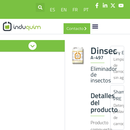
ES
EN
FR
PT
Contacto
Dinsec
Dry EX
A-497
Limpiado
de
Eliminador
carrocerí
de
sin agua
insectos
Shampo
Detalles
PRE
del
Detergen
producto
prelavad
de
Producto
carrocerí
compuesto