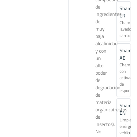
de
Shampo
ingredientes
CR
de
Champú
muy
lavado de
carrocerí
baja
alcalinidad
Shampo
y con
AE
un
Champú
alto
con
poder
activador
de
de
degradación
espuma
de
materia
Shampo
orgánica(restos
EN
de
Limpiado
insectos).
enérgico
No
vehículos