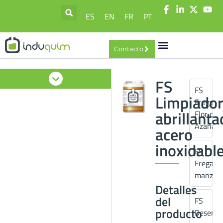
ES
EN
FR
PT
Contacto
FS
FS
Limpiado
Fregasu
abrillanta
Flor de
Azahar
acero
inoxidabl
FS
Fregasu
manzan
Detalles
del
FS
producto
Desengr