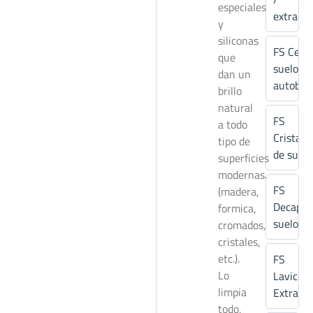
especiales
extracci
y
siliconas
FS Cera
que
suelos
dan un
autobril
brillo
natural
FS
a todo
Cristali
tipo de
de suelo
superficies
modernas.
FS
(madera,
Decapan
formica,
suelos
cromados,
cristales,
etc.).
FS
Lo
Lavicer
limpia
Extra
todo,