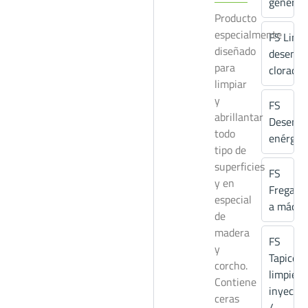
general
Producto
especialmente
FS Limp
diseñado
desengr
para
clorado
limpiar
y
FS
abrillantar
Desengr
todo
enérgic
tipo de
superficies
FS
y en
Fregasu
especial
a máqui
de
madera
FS
y
Tapiceri
corcho.
limpieza
Contiene
inyecció
ceras
/