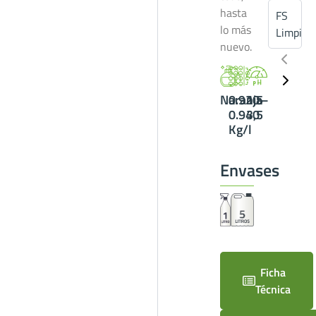
hasta
FS
lo más
Limpiacr
nuevo.
Naranja
0.920-
1,5-
0.940
3,5
Kg/l
Envases
Ficha
Técnica