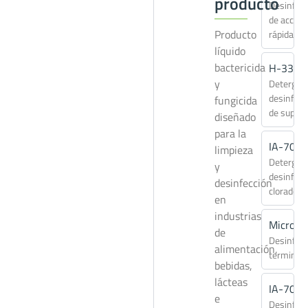
producto
Desinfec
de acción
Producto
rápida
líquido
bactericida
H-331
y
Detergen
desinfect
fungicida
de superf
diseñado
para la
IA-700
limpieza
Detergen
y
desinfect
desinfección
clorado
en
industrias
Microsa
de
Desinfec
alimentación,
terminal
bebidas,
lácteas
IA-703
e
Desinfec