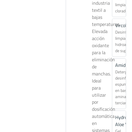
industria
limpiador
textil a
clorado
bajas
temperaturas.
Vircol
Elevada
Desinfec
acción
limpiador
hidroalco
oxidante
de superf
para la
eliminación
Amidés
de
Detergen
manchas.
desinfect
Ideal
espuman
para
en base
utilizar
aminas
por
terciarias
dosificación
automática
Hydroge
en
Aloe Ver
sistemas
Gel