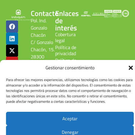
Contacto
Enlaces
de
Pol. Ind.
interés
Gonzalo
Cobertura
Chacón
legal
C/ Gonzalo
Política de
Chacón, 15.
privacidad
28300
Política de
Aranjuez.
calidad
Gestionar consentimiento
Madrid.
ambiental
ESPAÑA
Canal
Para ofrecer las mejores experiencias, utilizamos tecnologías como las cookies para
denuncias
Tel: +34
almacenar y/o acceder a la información del dispositivo. El consentimiento de estas
tecnologías nos permitirá procesar datos como el comportamiento de navegación o
Cuenta de
918 090
las identificaciones únicas en este sitio. No consentir o retirar el consentimiento,
usuario
215
puede afectar negativamente a ciertas características y funciones.
Aceptar
© Induquim2026
Denegar