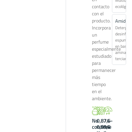
Multiuso
contacto
ecológico
con el
producto.
Amidés
Incorpora
Detergen
desinfect
un
espuman
perfume
en base
especialmente
aminas
estudiado
terciarias
para
permanecer
más
tiempo
en el
ambiente.
No
0,874-
7,5-
contiene
0,894
9,5