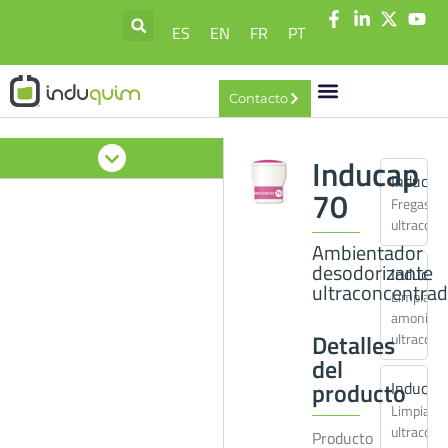
ES
EN
FR
PT
Contacto
Inducap
Inducap
70
Fregasue
ultraconc
Ambientador
desodorizante
Inducap
ultraconcentra
Limpiado
amoniaca
Detalles
ultraconc
del
producto
Inducap
Limpiacri
ultraconc
Producto