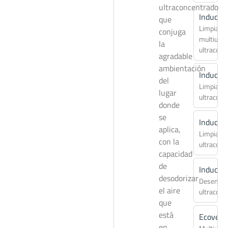
ultraconcentrado
Inducap
que
Limpiado
conjuga
multiuso
la
ultraconc
agradable
ambientación
Inducap
del
Limpiado
lugar
ultraconc
donde
se
Inducap
aplica,
Limpiado
con la
ultraconc
capacidad
de
Inducap
desodorizar
Desengra
el aire
ultraconc
que
está
Ecovers
en