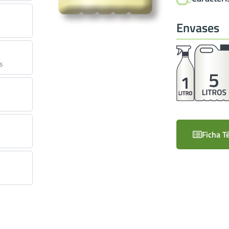
Envases
as
Ficha T