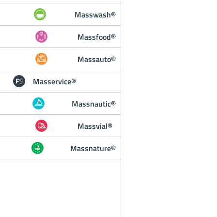
Masswash®
Massfood®
Massauto®
Masservice®
Massnautic®
Massvial®
Massnature®