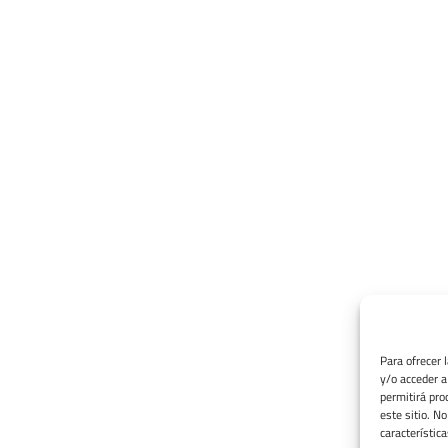
Para ofrecer 
y/o acceder a
permitirá pro
este sitio. N
característica