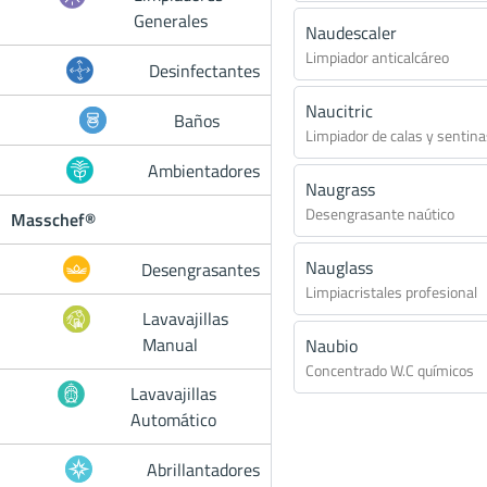
Generales
Naudescaler
Limpiador anticalcáreo
Desinfectantes
Naucitric
Baños
Limpiador de calas y sentin
Ambientadores
Naugrass
Desengrasante naútico
Masschef®
Nauglass
Desengrasantes
Limpiacristales profesional
Lavavajillas
Manual
Naubio
Concentrado W.C químicos
Lavavajillas
Automático
Abrillantadores