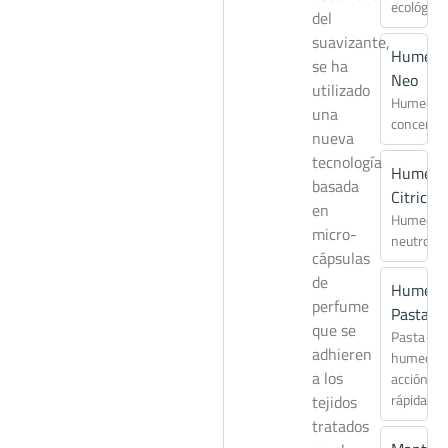
ecológico
del
suavizante,
Humect
se ha
Neo
utilizado
Humecta
una
concentr
nueva
tecnología
Humect
basada
Citric
en
Humecta
micro-
neutro
cápsulas
de
Humect
perfume
Pasta
que se
Pasta
adhieren
humecta
a los
acción
rápida
tejidos
tratados