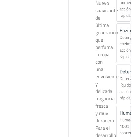
humecta
Nuevo
acción
suavizante
rápida
de
última
Enzimat
generación
Detergen
que
enzimáti
perfuma
acción
la ropa
rápida
con
una
Deterqu
envolvente
Detergen
y
líquido
delicada
acción
rápida
fragancia
fresca
Humect
y muy
Humecta
duradera.
100%
Para el
concentr
desarrollo