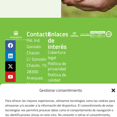
Contacto
Enlaces
de
Pol. Ind.
interés
Gonzalo
Cobertura
Chacón
legal
C/ Gonzalo
Política de
Chacón, 15.
privacidad
28300
Política de
Aranjuez.
calidad
Madrid.
ambiental
ESPAÑA
Gestionar consentimiento
Canal
denuncias
Tel: +34
Para ofrecer las mejores experiencias, utilizamos tecnologías como las cookies para
Cuenta de
918 090
almacenar y/o acceder a la información del dispositivo. El consentimiento de estas
usuario
215
tecnologías nos permitirá procesar datos como el comportamiento de navegación o
las identificaciones únicas en este sitio. No consentir o retirar el consentimiento,