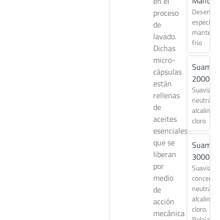
Mantex
en el
Desengra
proceso
especial
de
mantelerí
lavado.
frio
Dichas
micro-
Suamax
cápsulas
2000
están
Suavizan
rellenas
neutraliz
de
alcalinida
aceites
cloro
esenciales
que se
Suamax
liberan
3000
por
Suavizan
medio
concentr
neutraliz
de
alcalinida
acción
cloro.
mecánica
Relajante