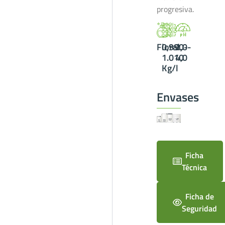
progresiva.
Floral
0,990-
2,0-
1.010
4,0
Kg/l
Envases
Ficha
Técnica
Ficha de
Seguridad