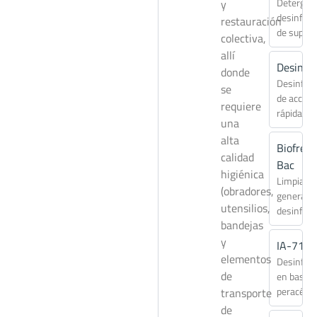
Detergen
y
desinfect
restauración
de superf
colectiva,
allí
Desingr
donde
Desinfec
se
de acción
requiere
rápida
una
alta
Biofres
calidad
Bac
higiénica
Limpiado
(obradores,
general
utensilios,
desinfect
bandejas
y
IA-710
elementos
Desinfec
de
en base á
peracétic
transporte
de