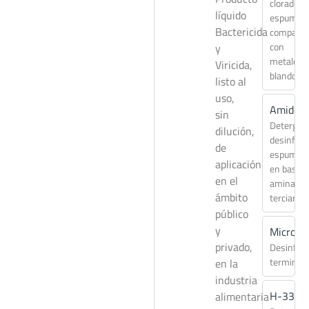
clorado
líquido
espuman
Bactericida
compatib
con
y
metales
Viricida,
blandos
listo al
uso,
Amidés
sin
Detergen
dilución,
desinfect
de
espuman
aplicación
en base
en el
aminas
ámbito
terciarias
público
y
Microsa
privado,
Desinfec
terminal
en la
industria
H-331
alimentaria