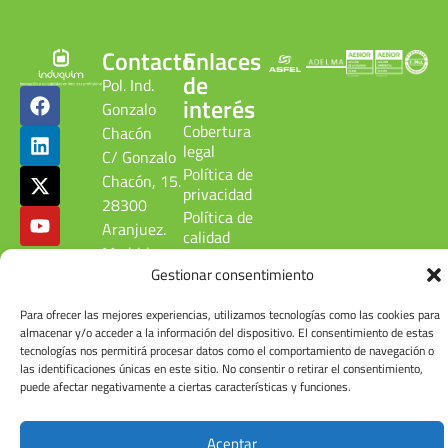
Contacto
Enlaces
de
Pol. Ind.
interés
Gonzalo
Cobertura
Chacón
legal
C/ Gonzalo
Política de
Chacón, 15.
privacidad
28300
Política de
Aranjuez.
calidad
Madrid.
ambiental
Gestionar consentimiento
ESPAÑA
Canal
denuncias
Tel: +34
Para ofrecer las mejores experiencias, utilizamos tecnologías como las cookies para
Cuenta de
918 090
almacenar y/o acceder a la información del dispositivo. El consentimiento de estas
usuario
215
tecnologías nos permitirá procesar datos como el comportamiento de navegación o
las identificaciones únicas en este sitio. No consentir o retirar el consentimiento,
puede afectar negativamente a ciertas características y funciones.
Aceptar