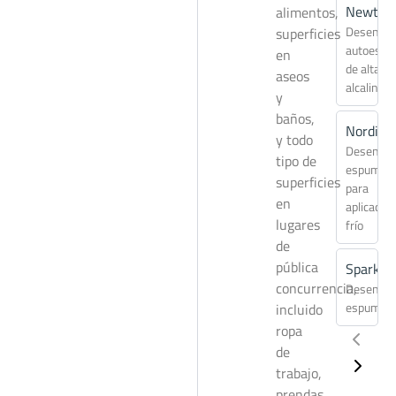
Newton
alimentos,
Desengra
superficies
autoesp
en
de alta
aseos
alcalinida
y
baños,
Nordic
y todo
Desengra
tipo de
espuman
superficies
para
en
aplicacio
lugares
frío
de
pública
Spark
concurrencia,
Desengra
espuman
incluido
ropa
de
trabajo,
prendas