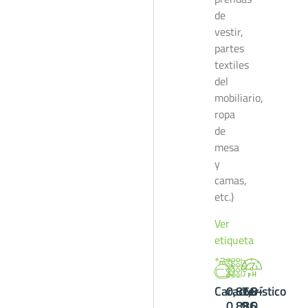
de
vestir,
partes
textiles
del
mobiliario,
ropa
de
mesa
y
camas,
etc.)
Ver
etiqueta
Característico
0,866-
7,0-
0,886
9,0