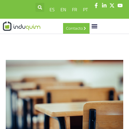
ES
EN
FR
PT
Contacto