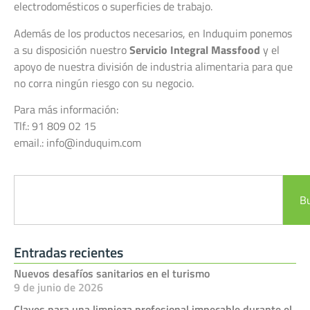
electrodomésticos o superficies de trabajo.
Además de los productos necesarios, en Induquim ponemos
a su disposición nuestro
Servicio Integral Massfood
y el
apoyo de nuestra división de industria alimentaria para que
no corra ningún riesgo con su negocio.
Para más información:
Tlf.: 91 809 02 15
email.: info@induquim.com
B
Entradas recientes
Nuevos desafíos sanitarios en el turismo
9 de junio de 2026
Claves para una limpieza profesional impecable durante el