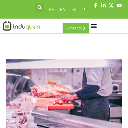
ES
EN
FR
PT
Contacto