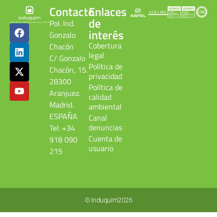
Contacto
Enlaces
de
Pol. Ind.
interés
Gonzalo
Cobertura
Chacón
legal
C/ Gonzalo
Política de
Chacón, 15.
privacidad
28300
Política de
Aranjuez.
calidad
Madrid.
ambiental
ESPAÑA
Canal
denuncias
Tel: +34
Cuenta de
918 090
usuario
215
© Induquim2026