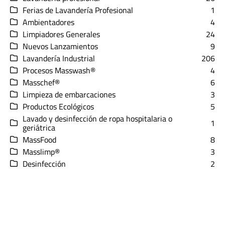
Ferias de Lavandería Profesional
1
Ambientadores
4
Limpiadores Generales
24
Nuevos Lanzamientos
9
Lavandería Industrial
206
Procesos Masswash®
4
Masschef®
6
Limpieza de embarcaciones
3
Productos Ecológicos
5
Lavado y desinfección de ropa hospitalaria o
1
geriátrica
MassFood
8
Masslimp®
3
Desinfección
2