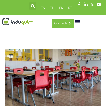
ES
EN
FR
PT
Contacto