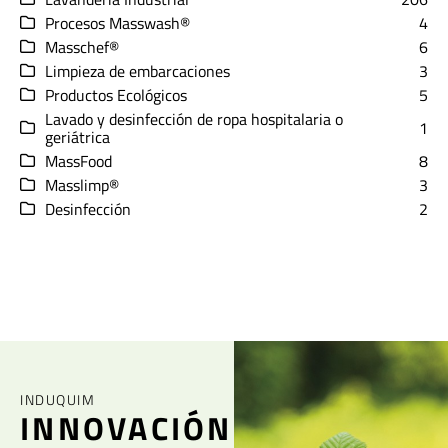
Procesos Masswash®
4
Masschef®
6
Limpieza de embarcaciones
3
Productos Ecológicos
5
Lavado y desinfección de ropa hospitalaria o
1
geriátrica
MassFood
8
Masslimp®
3
Desinfección
2
INDUQUIM
INNOVACIÓN