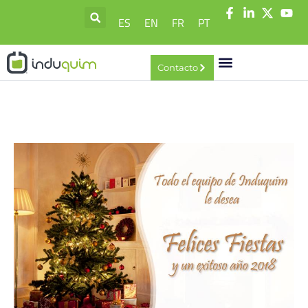
ES
EN
FR
PT
Contacto