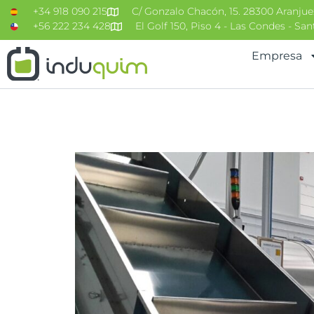
+34 918 090 215
C/ Gonzalo Chacón, 15. 28300 Aranjue
+56 222 234 428
El Golf 150, Piso 4 - Las Condes - Sa
Empresa