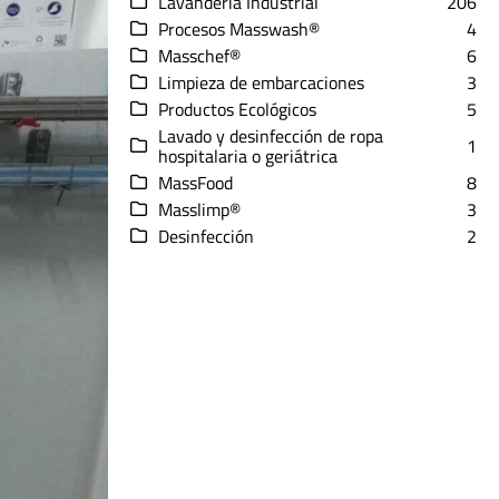
Lavandería Industrial
206
Procesos Masswash®
4
Masschef®
6
Limpieza de embarcaciones
3
Productos Ecológicos
5
Lavado y desinfección de ropa
1
hospitalaria o geriátrica
MassFood
8
Masslimp®
3
Desinfección
2