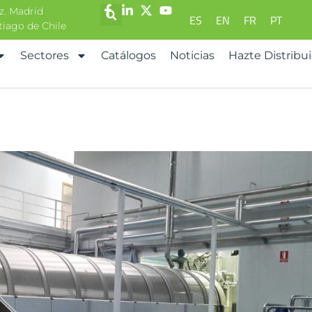
z. Madrid
ES
EN
FR
PT
ntiago de Chile
Sectores
Catálogos
Noticias
Hazte Distribu