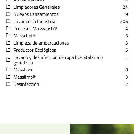
Limpiadores Generales
24
Nuevos Lanzamientos
9
Lavandería Industrial
206
Procesos Masswash®
4
Masschef®
6
Limpieza de embarcaciones
3
Productos Ecológicos
5
Lavado y desinfección de ropa hospitalaria o
1
geriátrica
MassFood
8
Masslimp®
3
Desinfección
2