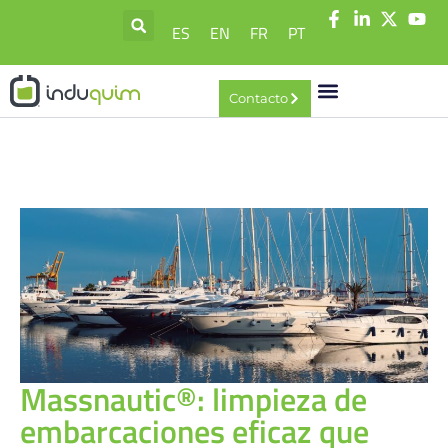
ES
EN
FR
PT
Contacto
Massnautic®: limpieza de
embarcaciones eficaz que