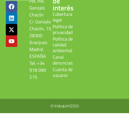
de
Pol. Ind.
interés
Gonzalo
Cobertura
Chacón
legal
C/ Gonzalo
Política de
Chacón, 15.
privacidad
28300
Política de
Aranjuez.
calidad
Madrid.
ambiental
ESPAÑA
Canal
denuncias
Tel: +34
Cuenta de
918 090
usuario
215
© Induquim2026