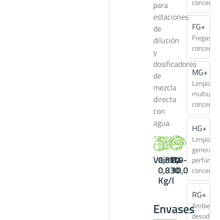
concentr
para
estaciones
FG+
de
Fregasue
dilución
concentr
y
dosificadores
MG+
de
Limpiado
mezcla
multiuso
directa
concentr
con
agua.
HG+
Limpiado
general
Vainilla
0,810-
1%
8,0-
perfumad
0,830
10,0
concentr
Kg/l
RG+
Envases
Ambienta
desodori