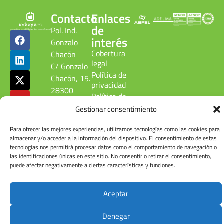
Contacto
Enlaces
de
Pol. Ind.
interés
Gonzalo
Cobertura
Chacón
legal
C/ Gonzalo
Política de
Chacón, 15.
privacidad
28300
Política de
Aranjuez.
calidad
Gestionar consentimiento
Madrid.
ambiental
ESPAÑA
Canal
Para ofrecer las mejores experiencias, utilizamos tecnologías como las cookies para
denuncias
Tel: +34
almacenar y/o acceder a la información del dispositivo. El consentimiento de estas
tecnologías nos permitirá procesar datos como el comportamiento de navegación o
Cuenta de
918 090
las identificaciones únicas en este sitio. No consentir o retirar el consentimiento,
usuario
215
puede afectar negativamente a ciertas características y funciones.
Aceptar
© Induquim2026
Denegar