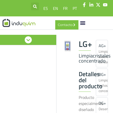
ES
EN
FR
PT
Contacto
LG+
AG+
Limpiado
Limpiacristales
amoniaca
concentrado
concentr
Detalles
BG+
del
Limpiado
producto
baños
concentr
Producto
DG+
especialmente
Desengra
diseñado