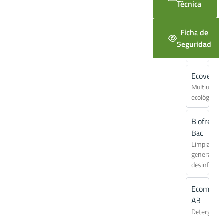
Técnica
RG+
Ambienta
Ficha de
desodori
Seguridad
concentr
Ecovers
Multiuso
ecológico
Biofres
Bac
Limpiado
general
desinfect
Ecomat
AB
Detergen