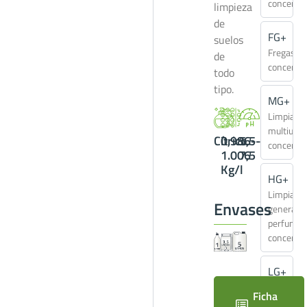
concentr
limpieza
de
FG+
suelos
Fregasue
de
concentr
todo
tipo.
MG+
Limpiado
multiuso
Cítrico
0,986-
5,5-
concentr
1.006
7,5
Kg/l
HG+
Limpiado
Envases
general
perfumad
concentr
LG+
Limpiacri
Ficha
concentr