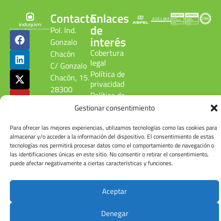
Contacto
Enlaces
de
Pol. Ind.
interés
Gonzalo
Cobertura
Chacón
legal
C/ Gonzalo
Política de
Chacón, 15.
privacidad
28300
Política de
Aranjuez.
calidad
Gestionar consentimiento
Madrid.
ambiental
ESPAÑA
Canal
Para ofrecer las mejores experiencias, utilizamos tecnologías como las cookies para
denuncias
Tel: +34
almacenar y/o acceder a la información del dispositivo. El consentimiento de estas
tecnologías nos permitirá procesar datos como el comportamiento de navegación o
Cuenta de
918 090
las identificaciones únicas en este sitio. No consentir o retirar el consentimiento,
usuario
215
puede afectar negativamente a ciertas características y funciones.
Aceptar
© Induquim2026
Denegar