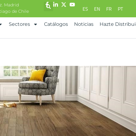
z. Madrid
ES
EN
FR
PT
ntiago de Chile
Sectores
Catálogos
Noticias
Hazte Distribu