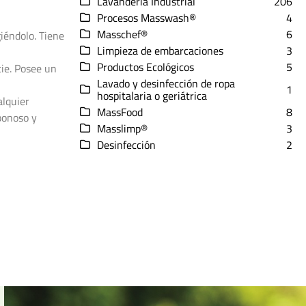
Lavandería Industrial
206
Procesos Masswash®
4
Masschef®
6
giéndolo. Tiene
Limpieza de embarcaciones
3
Productos Ecológicos
5
cie. Posee un
Lavado y desinfección de ropa
1
hospitalaria o geriátrica
alquier
MassFood
8
bonoso y
Masslimp®
3
Desinfección
2