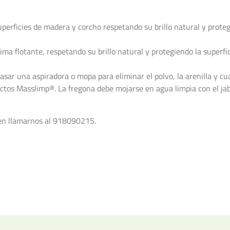
uperficies de madera y corcho respetando su brillo natural y prote
ima flotante, respetando su brillo natural y protegiendo la superfi
asar una aspiradora o mopa para eliminar el polvo, la arenilla y cu
uctos Masslimp®. La fregona debe mojarse en agua limpia con el ja
 en llamarnos al 918090215.