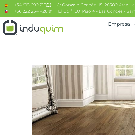
+34 918 090 215
C/ Gonzalo Chacón, 15. 28300 Aranjue
+56 222 234 428
El Golf 150, Piso 4 - Las Condes - Sa
Empresa